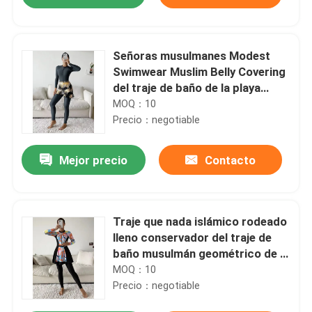
Señoras musulmanes Modest
Swimwear Muslim Belly Covering
del traje de baño de la playa
delgada conservador
MOQ：10
Precio：negotiable
Mejor precio
Contacto
Inicio
Traje que nada islámico rodeado
lleno conservador del traje de
baño musulmán geométrico de la
Productos
impresión
MOQ：10
Precio：negotiable
Videos