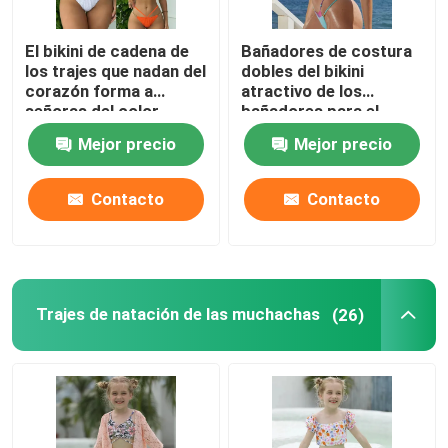
Traje de baño de una pieza de las señoras
El bikini de cadena de
Bañadores de costura
los trajes que nadan del
dobles del bikini
corazón forma a
atractivo de los
Traje de baño de gran tamaño de las señoras
señoras del color
bañadores para el
sólido el bikini
contraste de las
Mejor precio
Mejor precio
atractivo del traje de
mujeres
baño
Traje de baño para hombre de dos piezas
Contacto
Contacto
Sistemas del traje de baño de los muchachos
Pantalones cortos para hombre del desgaste de la pla
Trajes de natación de las muchachas
(26)
Sistemas de la ropa interior de las señoras