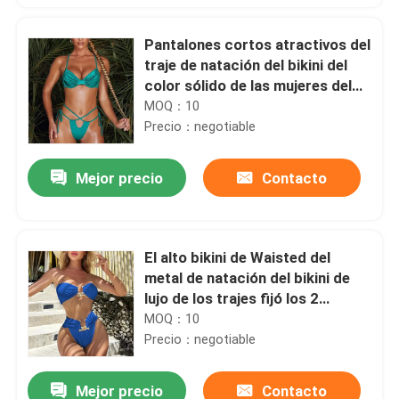
Pantalones cortos atractivos del
traje de natación del bikini del
color sólido de las mujeres del
bikini de los trajes que nadan de
MOQ：10
la fractura
Precio：negotiable
Mejor precio
Contacto
El alto bikini de Waisted del
metal de natación del bikini de
lujo de los trajes fijó los 2
pedazos atractivo
MOQ：10
Precio：negotiable
Mejor precio
Contacto