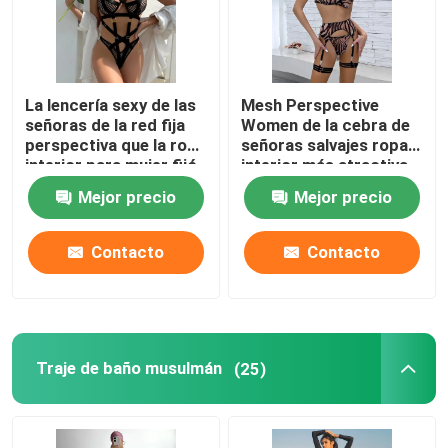
La lencería sexy de las
Mesh Perspective
señoras de la red fija
Women de la cebra de
perspectiva que la ropa
señoras salvajes ropa
interior para mujer fijó
interior más atractiva
empalmar a cielo
de S Sexy Underwear la
Mejor precio
Mejor precio
abierto
'
Contacto
Contacto
Traje de baño musulmán
(25)