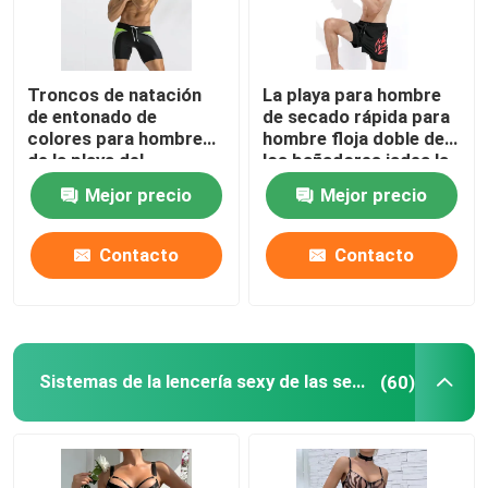
Troncos de natación
La playa para hombre
de entonado de
de secado rápida para
colores para hombre
hombre floja doble de
de la playa del
los bañadores jadea la
boxeador de los
natación de las aguas
Mejor precio
Mejor precio
troncos que nadan de
termales
la prenda impermeable
Contacto
Contacto
Sistemas de la lencería sexy de las señoras
(60)