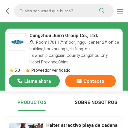
Cangzhou Junxi Group Co., Ltd.
Room1701,17thfloor,jinggui center 2# office
building,houzhuangzi,zhifangtou
Township,Cangxian County,Cangzhou City
Hebei Province,China
5.0
Proveedor verificado
Llama ahora
Contacto
PRODUCTOS
SOBRE NOSOTROS
Halter atractivo playa de cadena