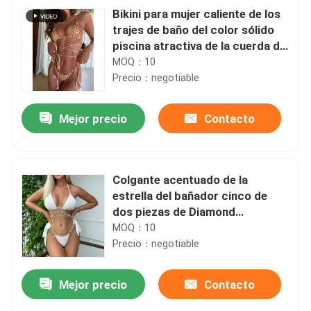
Bikini para mujer caliente de los
trajes de baño del color sólido
piscina atractiva de la cuerda del
traje de baño de tres puntos
MOQ：10
Precio：negotiable
Mejor precio
Contacto
Colgante acentuado de la
estrella del bañador cinco de
dos piezas de Diamond
Rhinestone Swimming Suits
MOQ：10
Bikini
Precio：negotiable
Mejor precio
Contacto