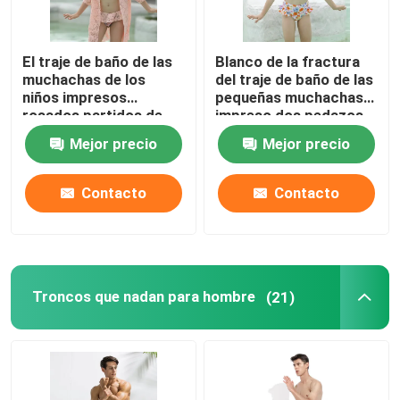
El traje de baño de las
Blanco de la fractura
muchachas de los
del traje de baño de las
niños impresos
pequeñas muchachas
rosados partidos de
impreso dos pedazos
los trajes que nadan
de la muchacha del
Mejor precio
Mejor precio
ata el mantón bikini de
traje de baño del
tres pedazos
cordón del traje de
baño de la decoración
Contacto
Contacto
Troncos que nadan para hombre
(21)