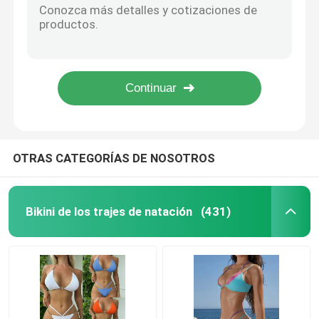
Franje la honda traje de baño de 3 del pedazo del traje de baño del sistema de la perspectiva de Mesh Three Piece Swim Set señoras del bikini
Solicitar una cotización
Señoras color sólido del bikini del traje de baño de tres pedazos tela especial floral del traje de baño de 3 pedazos
Rayado imprimió el sistema de Mesh Sexy Three Piece Bikini del cuello de la camisa del traje de baño de 3 pedazos
El bikini delgado correa del traje de baño de tres pedazos plisó la falda bañador de tres pedazos
Bikini de los trajes de natación
El color sólido del traje de baño atractivo muy escotado por detrás de 3 pedazos traje de baño de tres pedazos fijó con lentejuelas franjado
Trajes de natación de las muchachas
OTRAS CATEGORÍAS DE NOSOTROS
Troncos que nadan para hombre
Bikini de los trajes de natación
(431)
Sistemas de la lencería sexy de las señoras
Traje de baño musulmán
Traje de baño de tres pedazos