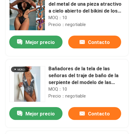
del metal de una pieza atractivo
a cielo abierto del bikini de los
bañadores de 1 pedazo
MOQ：10
Precio：negotiable
Mejor precio
Contacto
Bañadores de la tela de las
señoras del traje de baño de la
serpiente del modelo de las
señoras apretadas de una pieza
MOQ：10
especiales del bikini
Precio：negotiable
Mejor precio
Contacto