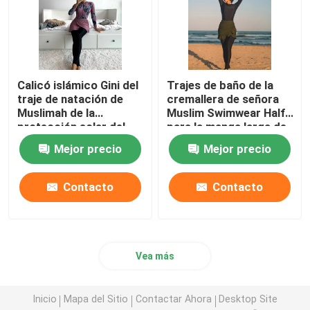
Calicó islámico Gini del
Trajes de baño de la
traje de natación de
cremallera de señora
Muslimah de la
Muslim Swimwear Half
protección solar del
para la manga larga de
traje de baño
Hijabis
Mejor precio
Mejor precio
musulmán de las
mujeres
Contacto
Contacto
Vea más
Inicio
Mapa del Sitio
Contactar Ahora
Desktop Site