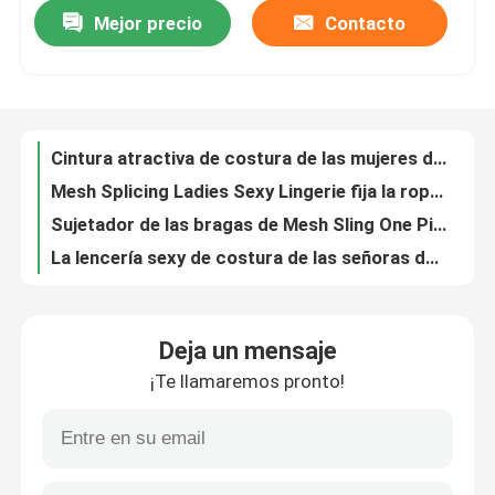
Mejor precio
Contacto
Cintura atractiva de costura de las mujeres del mono de Mesh Black Lingerie Set Bound
Mesh Splicing Ladies Sexy Lingerie fija la ropa interior translúcida del mono
VR Show
Sujetador de las bragas de Mesh Sling One Piece Sexy de la ropa interior del negro sexy de la perspectiva
La lencería sexy de costura de las señoras de la PU fija la ropa interior de Mesh Conjoined Silver Belt Lace
Sobre nosotros
Forme a señoras de cuero para mujer de la ropa interior el sistema rojo de la ropa interior de la liga
La lencería sexy partida negra de las señoras fija sistemas atractivos de la ropa interior de las señoras de la lencería sexy recolectados
Visita a la fábrica
Lencería sexy Diamond Fashion Perspective Lady Lingeries brillante de S de Mesh Stitching Women '
La lencería sexy de las señoras de la pluma que empalma fija encantar atractivo del cordón de la ropa interior de las señoras de la cadena del metal
Control de Calidad
Cadena para mujer preciosa recolectada sistemas bordada del metal del sistema de la ropa interior de la ropa interior de las señoras de las flores
La lencería sexy de las señoras de la red fija perspectiva que la ropa interior para mujer fijó empalmar a cielo abierto
Contacto
Deja un mensaje
Mesh Perspective Women de la cebra de señoras salvajes ropa interior más atractiva de S Sexy Underwear la '
¡Te llamaremos pronto!
Tela especial traje de baño de tres del pedazo del traje de baño señoras del bikini 3 pedazos
noticias
El bañador profundo de 3 pedazos de V fijó la moda muy escotada por detrás el traje de baño de tres del pedazo de la ropa de playa mujeres del bikini
Gasa a cielo abierto del traje de baño de tres pedazos bikini atractivo del vestido del sistema del traje de baño de 3 pedazos
Todos los casos
Tela especial bañador muy escotado por detrás de 3 pedazos del lazo del traje de baño de tres pedazos