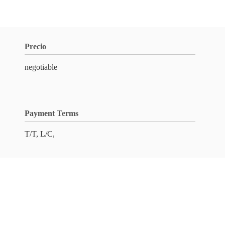
Precio
negotiable
Payment Terms
T/T, L/C,