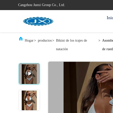
Cangzhou Junxi Group Co., Ltd.
Ini
Hogar
>
productos
>
Bikini de los trajes de
>
Asombro
natación
de rued