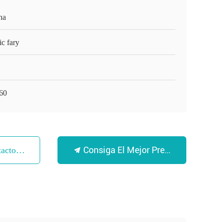
na
c fary
60
Consiga El Mejor Precio
tacto Con