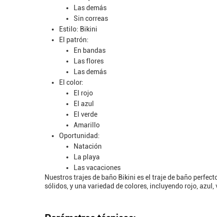
Las demás
Sin correas
Estilo: Bikini
El patrón:
En bandas
Las flores
Las demás
El color:
El rojo
El azul
El verde
Amarillo
Oportunidad:
Natación
La playa
Las vacaciones
Nuestros trajes de baño Bikini es el traje de baño perfec
sólidos, y una variedad de colores, incluyendo rojo, azul,