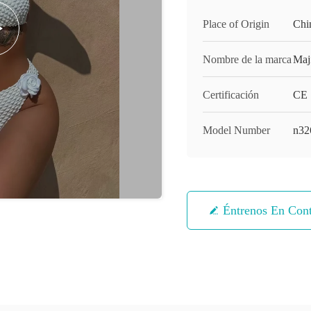
Place of Origin
Chi
Nombre de la marca
Maji
Certificación
CE
Model Number
n32
Éntrenos En Con