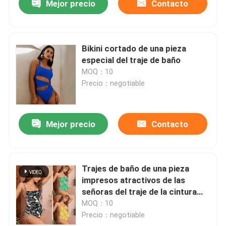
Mejor precio
Contacto
Bikini cortado de una pieza
especial del traje de baño
MOQ：10
Precio：negotiable
Mejor precio
Contacto
Trajes de baño de una pieza
impresos atractivos de las
señoras del traje de la cintura
alta de una pieza de la correa
MOQ：10
para las mujeres
Precio：negotiable