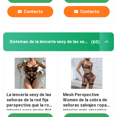
la prenda impermeable
Contacto
Contacto
Sistemas de la lencería sexy de las señoras
(60)
La lencería sexy de las
Mesh Perspective
señoras de la red fija
Women de la cebra de
perspectiva que la ropa
señoras salvajes ropa
interior para mujer fijó
interior más atractiva
empalmar a cielo
de S Sexy Underwear la