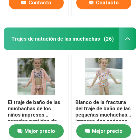
Contacto
Contacto
Trajes de natación de las muchachas
(26)
El traje de baño de las
Blanco de la fractura
muchachas de los
del traje de baño de las
niños impresos
pequeñas muchachas
rosados partidos de
impreso dos pedazos
los trajes que nadan
de la muchacha del
Mejor precio
Mejor precio
ata el mantón bikini de
traje de baño del
tres pedazos
cordón del traje de