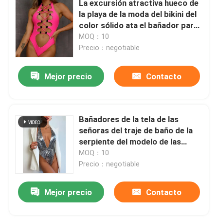
La excursión atractiva hueco de
la playa de la moda del bikini del
Traje de baño de una pieza de las señoras
color sólido ata el bañador para
arriba
MOQ：10
Precio：negotiable
Traje de baño de gran tamaño de las señoras
Mejor precio
Contacto
Traje de baño para hombre de dos piezas
Sistemas del traje de baño de los muchachos
Bañadores de la tela de las
señoras del traje de baño de la
serpiente del modelo de las
Pantalones cortos para hombre del desgaste de la pla
señoras apretadas de una pieza
MOQ：10
especiales del bikini
Precio：negotiable
Sistemas de la ropa interior de las señoras
Mejor precio
Contacto