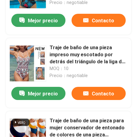
trajes de baño
Precio：negotiable
Mejor precio
Contacto
Traje de baño de una pieza
impreso muy escotado por
detrás del triángulo de la liga del
traje de baño de una pieza
MOQ：10
atractivo de las señoras
Precio：negotiable
Mejor precio
Contacto
Inicio
Productos
Traje de baño de una pieza para
mujer conservador de entonado
de colores de una pieza
Videos