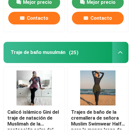
Mejor precio
Mejor precio
abierto
'
Contacto
Contacto
Traje de baño musulmán
(25)
Calicó islámico Gini del
Trajes de baño de la
traje de natación de
cremallera de señora
Muslimah de la
Muslim Swimwear Half
protección solar del
para la manga larga de