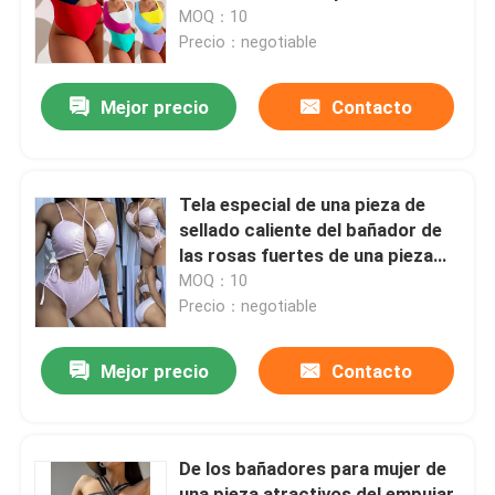
atractivo del bañador del bikini
MOQ：10
Precio：negotiable
VR Show
Mejor precio
Contacto
Sobre nosotros
Visita a la fábrica
Tela especial de una pieza de
sellado caliente del bañador de
las rosas fuertes de una pieza
Control de Calidad
del traje de baño de las señoras
MOQ：10
Precio：negotiable
Contacto
Mejor precio
Contacto
noticias
De los bañadores para mujer de
Todos los casos
una pieza atractivos del empujar