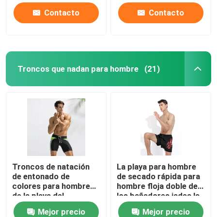
baño de la decoración
Contacto
Contacto
Troncos que nadan para hombre
(21)
Troncos de natación
La playa para hombre
de entonado de
de secado rápida para
colores para hombre
hombre floja doble de
de la playa del
los bañadores jadea la
boxeador de los
natación de las aguas
Mejor precio
Mejor precio
troncos que nadan de
termales