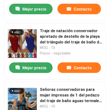
Mejor precio
Contacto
Traje de natación conservador
apretado de destello de la playa
del triángulo del traje de baño de
una pieza con cuello de pico de
MOQ：10
las señoras
Precio：negotiable
Mejor precio
Contacto
Señoras conservadoras para
mujer impresas de 1 del pedazo
del traje de baño aguas termales
del bikini que adelgazan los
MOQ：10