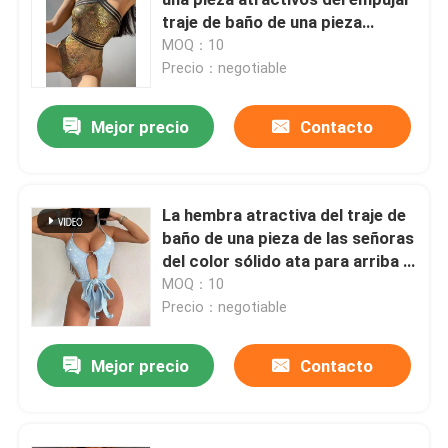
traje de baño de una pieza
apretado muy escotado por
MOQ：10
Solicitar una cotización
detrás hacia arriba
Precio：negotiable
Bikini de los trajes de natación
Mejor precio
Contacto
Trajes de natación de las muchachas
La hembra atractiva del traje de
baño de una pieza de las señoras
Troncos que nadan para hombre
del color sólido ata para arriba el
artículo muy escotado por
MOQ：10
Sistemas de la lencería sexy de las señoras
detrás apretado del bikini
Precio：negotiable
Mejor precio
Contacto
Traje de baño musulmán
Traje de baño de tres pedazos