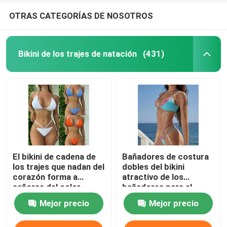
OTRAS CATEGORÍAS DE NOSOTROS
Bikini de los trajes de natación
(431)
El bikini de cadena de
Bañadores de costura
los trajes que nadan del
dobles del bikini
corazón forma a
atractivo de los
señoras del color
bañadores para el
sólido el bikini
contraste de las
Mejor precio
Mejor precio
atractivo del traje de
mujeres
baño