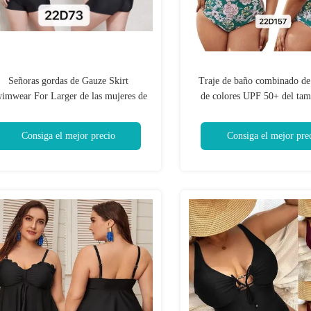
Señoras gordas de Gauze Skirt
Traje de baño combinado de
imwear For Larger de las mujeres de
de colores UPF 50+ del tam
los bañadores atractivos negros del
grande del traje de baño de 
tamaño extra grande
de las señoras del bik
Consiga el mejor precio
Consiga el mejor pre