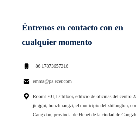
Éntrenos en contacto con en
cualquier momento

+86 17873657316

emma@pa.ecer.com

Room1701,17thfloor, edificio de oficinas del centro 2
jinggui, houzhuangzi, el municipio del zhifangtou, c
Cangxian, provincia de Hebei de la ciudad de Cangz