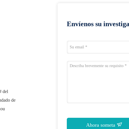
Envíenos su investig
# del
ondado de
hou
Ahora someta