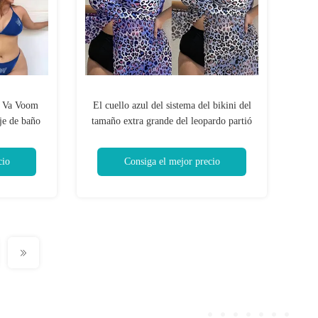
a Va Voom
El cuello azul del sistema del bikini del
aje de baño
tamaño extra grande del leopardo partió
 los trajes
el traje de baño atractivo del bikini para
las mujeres con curvas
cio
Consiga el mejor precio