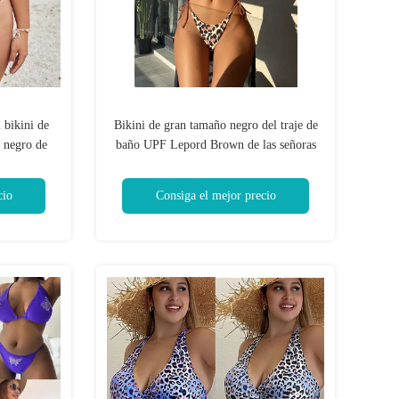
 bikini de
Bikini de gran tamaño negro del traje de
o negro de
baño UPF Lepord Brown de las señoras
 del tamaño
más traje de baño
co
cio
Consiga el mejor precio