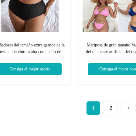
ñadores del tamaño extra grande de la
Mariposa de gran tamaño V
perla de la cintura alta con cuello de
del diamante artificial del tr
co atractiva de los bañadores para las
de tres señoras del punto más
mujeres con curvas
de natación
Consiga el mejor precio
Consiga el mejor pre
1
2