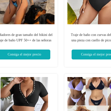
ñadores de gran tamaño del bikini del
Traje de baño con curvas del
raje de baño UPF 50++ de las señoras
una pieza con cuello de pic
 la playa para el verano con curvas de
los bañadores de la una pieza
las mujeres
extra grande del hue
Consiga el mejor precio
Consiga el mejor pre