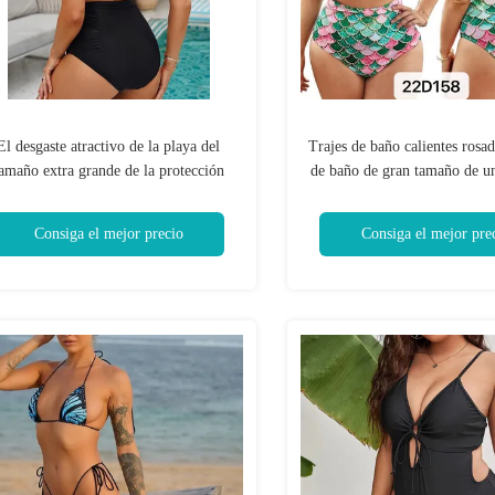
El desgaste atractivo de la playa del
Trajes de baño calientes rosad
amaño extra grande de la protección
de baño de gran tamaño de un
olar del traje de natación del tamaño
las señoras para el verano d
xtra grande del color sólido forma el
extra grande
Consiga el mejor precio
Consiga el mejor pre
nuevo tipo