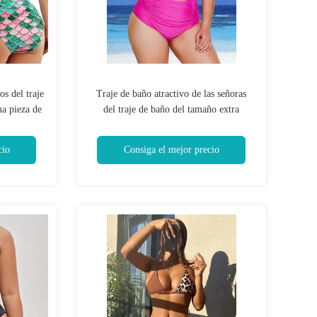
os del traje
Traje de baño atractivo de las señoras
a pieza de
del traje de baño del tamaño extra
el tamaño
grande del alto de Waisted del bikini
tamaño extra grande resistente durable
cio
Consiga el mejor precio
de gran tamaño de la abrasión