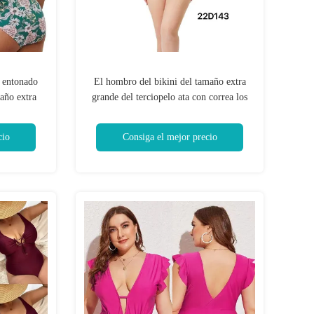
 entonado
El hombro del bikini del tamaño extra
año extra
grande del terciopelo ata con correa los
gran tamaño
trajes que nadan de nylon ajustables para
ini
señoras más grandes
cio
Consiga el mejor precio