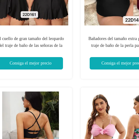
l cuello de gran tamaño del leopardo
Bañadores del tamaño extra 
del traje de baño de las señoras de la
traje de baño de la perla p
poliamida partió los bañadores del
atractiva del color sólido 
tamaño extra grande
mujeres del tamaño extra
Consiga el mejor precio
Consiga el mejor pre