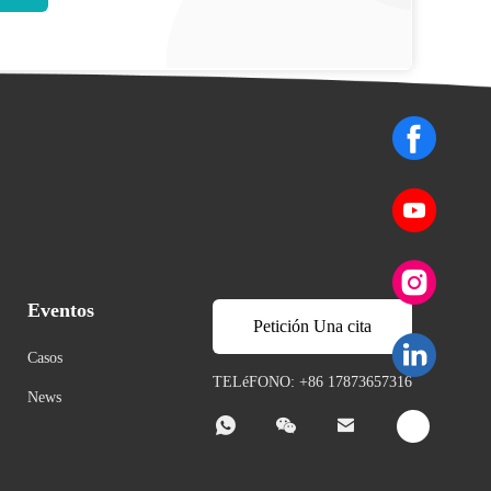
Eventos
Petición Una cita
Casos
TELéFONO: +86 17873657316
News


