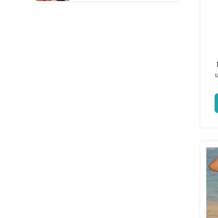
baño huecos de la extra grande
t
s
e