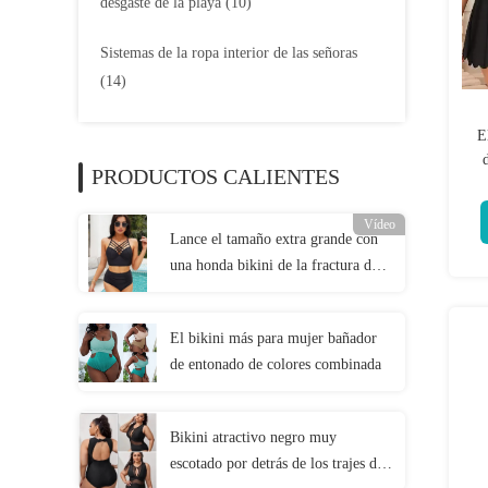
desgaste de la playa
(10)
Sistemas de la ropa interior de las señoras
(14)
E
PRODUCTOS CALIENTES
Vídeo
Lance el tamaño extra grande con
una honda bikini de la fractura de
la cintura alta del traje de baño de 2
pedazos
El bikini más para mujer bañador
de entonado de colores combinada
Bikini atractivo negro muy
escotado por detrás de los trajes de