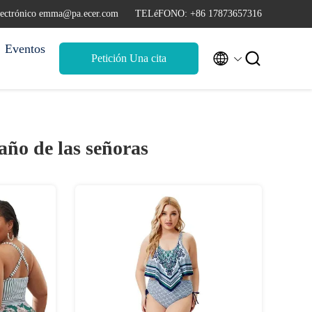
lectrónico emma@pa.ecer.com
TELéFONO: +86 17873657316
Eventos


Petición Una cita
año de las señoras