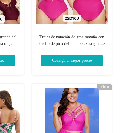
grande del
Trajes de natación de gran tamaño con
ara mujer
cuello de pico del tamaño extra grande
para las
del bikini del traje de baño de las
 grande
señoras del rosa para el verano de las
cio
Consiga el mejor precio
mujeres
Vídeo